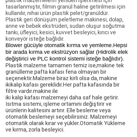
plastik malzemelerin yeniden işlenmesi için
tasarlanmıştır, filmin granül haline getirilmesi için
kullanılır, nihai ürün plastik pelet/granüldür.
Plastik geri dönüşüm peletleme makinesi, dolap,
anne ve bebek ekstrüderi, sudan oluşur
soğutma
tankı, üfleyici, kesici, kuvvet besleyici, kırıcı ve
konveyör isteğe bağlıdır.
Blower gücüyle otomatik kırma ve yemleme.Hepsi
bir arada kırma ve ekstrüzyon sağlar (Hidrolik elek
değiştirici ve PLC kontrol sistemi isteğe bağlıdır).
Plastik malzeme tamamen temiz ise,
makine tek
granülleme pafta kafası fena olmayan bir
seçenektir.Malzeme biraz kirli olsa da, makine
iki
kalıp kafası gereklidir.Her pafta kafasında bir
filtre vardır.makine ile
iki kalıp kafası malzemeyi daha saf hale getirir.
Isıtma sistemi, işleme ortamını değiştirir ve
ürünlerin kalitesini artırır. Elle besleme veya
otomatik beslemeyi seçebilirsiniz. Malzemeyi
otomatik olarak kırar ve yükler.Otomatik Yükleme
ve kırma, zorla besleyici.