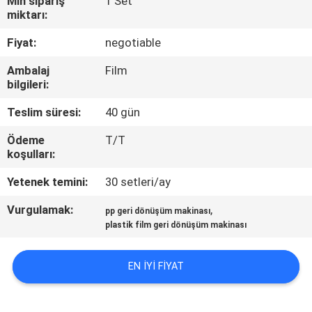
Min sipariş
1 Set
KONTROL
miktarı:
Fiyat:
negotiable
BIZIMLE
Ambalaj
Film
ILETIŞIME
bilgileri:
GEÇIN
Teslim süresi:
40 gün
Ödeme
T/T
HABERLER
koşulları:
Yetenek temini:
30 setleri/ay
BIR
Vurgulamak:
,
TEKLIF
pp geri dönüşüm makinası
plastik film geri dönüşüm makinası
ISTEĞI
EN IYI FIYAT
SITE
HARITASI