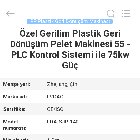
RUBBER
MACHINERY
INDUSTRIAL
TRADE
CO.,LTD..
PP Plastik Geri Dönüşüm Makinası
All
Rights
Özel Gerilim Plastik Geri
EV
Reserved.
Developed
by
Dönüşüm Pelet Makinesi 55 -
ECER
ÜRÜN:%
PLC Kontrol Sistemi ile 75kw
S
Güç
HAKKIMIZDA
Menşe yeri:
Zhejiang, Çin
Marka adı:
LVDAO
FABRIKA
Sertifika:
CE/ISO
TURU
Model
LDA-SJP-140
numarası:
KALITE