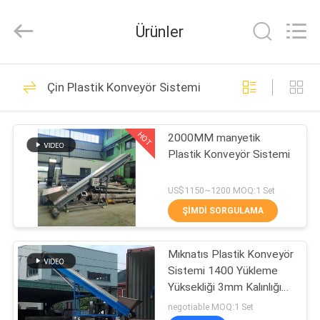
MACHINERY
INDUSTRIAL
TRADE
Ürünler
CO.,LTD..
All
Rights
Reserved.
EV
Developed
126
by
Çin Plastik Konveyör Sistemi
ECER
Plastik geri
ÜRÜN:%
dönüşüm
HOT
2000MM manyetik
S
Plastik Konveyör Sistemi
ekipmanları
HAKKIMIZDA
US$1150~1200 MOQ:1 Set
ŞIMDI SORGULAMA
59
FABRIKA
Plastik Kesim
Mıknatıs Plastik Konveyör
TURU
Sistemi 1400 Yükleme
Makinası
Yüksekliği 3mm Kalınlığı
KALITE
Düşük Gürültü
negotiable MOQ:1 Set