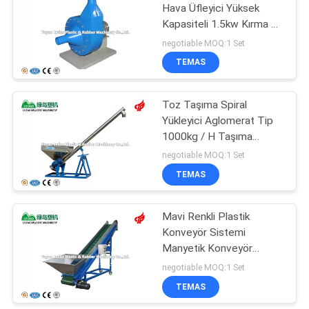
Hava Üfleyici Yüksek
Kapasiteli 1.5kw Kırma 1
13
Yıl Garanti için
negotiable MOQ:1 Set
Kuvvet Besleme
TEMAS
Makinesi
Toz Taşıma Spiral
Yükleyici Aglomerat Tip
1000kg / H Taşıma
Kapasitesi
negotiable MOQ:1 Set
TEMAS
20
PET Plastik Geri
Mavi Renkli Plastik
Konveyör Sistemi
Dönüşüm Makinası
Manyetik Konveyör
Sistemi CE ISO Sertifikası
negotiable MOQ:1 Set
TEMAS