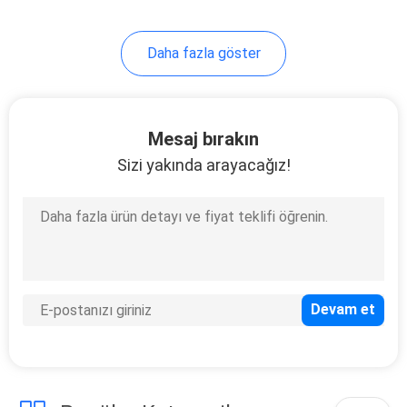
45
Daha fazla göster
PP Plastik Geri
Dönüşüm Makinası
Mesaj bırakın
Sizi yakında arayacağız!
25
Plastik karıştırıcı
makine