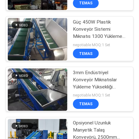
KONTROL
TEMAS
Güç 450W Plastik
BIZIMLE
58
Konveyör Sistemi
ILETIŞIME
Mıknatıs 1300 Yükleme
plastik kırıcı
GEÇIN
Yüksekliği 3mm Kalınlık
negotiable MOQ:1 Set
Makinası
TEMAS
HABERLER
3mm Endüstriyel
Konveyör Mıknatıslar
BIR
Yükleme Yüksekliği
31
TEKLIF
3000mm Güç 750w 3000
negotiable MOQ:1 Set
Gauss
Plastik Konveyör
ISTEĞI
TEMAS
Sistemi
Opsiyonel Uzunluk
SITE
Manyetik Talaş
HARITASI
Konveyörü, 2500mm