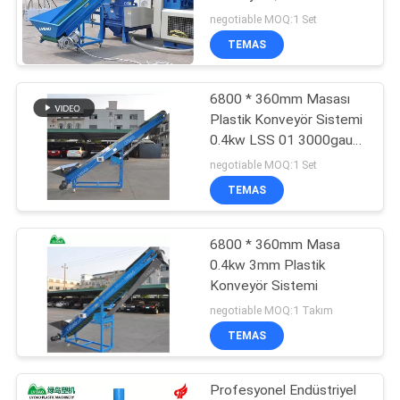
Yükleme Yüksekliği
negotiable MOQ:1 Set
Endüstriyel Konveyör
PRIVACY
TEMAS
Mıknatısları
54
POLICY
Plastik Ekran
6800 * 360mm Masası
Plastik Konveyör Sistemi
Değiştirici
0.4kw LSS 01 3000gauss
Manyetik Gücü
negotiable MOQ:1 Set
TEMAS
6800 * 360mm Masa
13
0.4kw 3mm Plastik
Konveyör Sistemi
Plastik Yıkama Hattı
negotiable MOQ:1 Takım
TEMAS
Profesyonel Endüstriyel