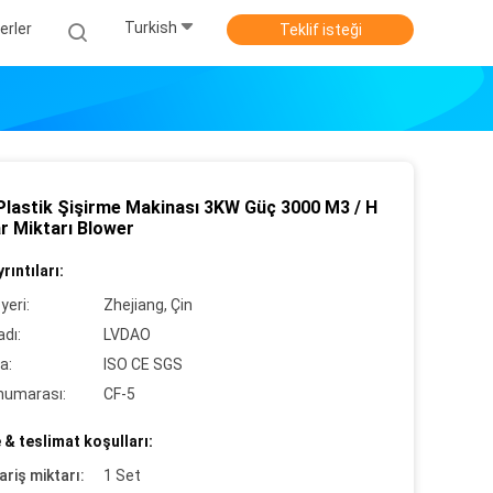
Turkish
erler
Teklif isteği
Plastik Şişirme Makinası 3KW Güç 3000 M3 / H
r Miktarı Blower
rıntıları:
yeri:
Zhejiang, Çin
dı:
LVDAO
a:
ISO CE SGS
numarası:
CF-5
& teslimat koşulları:
ariş miktarı:
1 Set