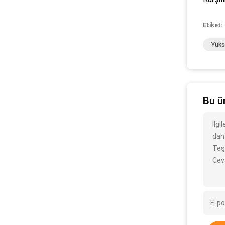
Etiket:
Yüks
Bu ü
İlg
daha
Teş
Cev