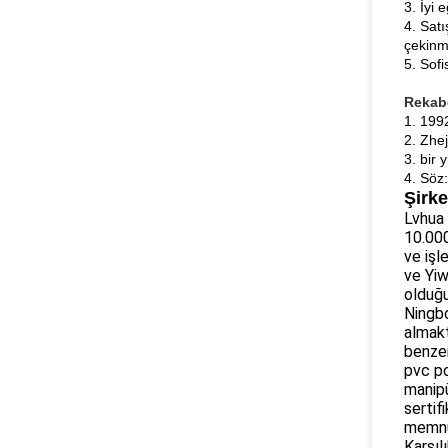
3. İyi 
4. Satı
çekinm
5. Sofi
Rekabe
1. 1992
2. Zhej
3. bir 
4. Söz
Şirke
Lvhua 
10.000
ve işl
ve Yiw
olduğu
Ningbo
almakt
benzer
pvc po
manipü
sertif
memnun
Karşıl