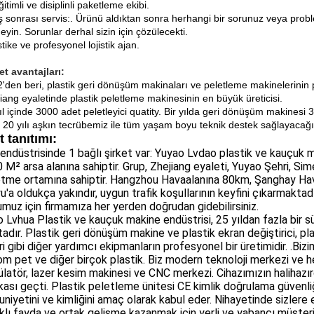
eğitimli ve disiplinli paketleme ekibi.
ş sonrası servis:.
Ürünü aldıktan sonra herhangi bir sorunuz veya proble
eyin.
Sorunlar derhal sizin için çözülecekti.
stike ve profesyonel lojistik ajan.
t avantajları:
'den beri, plastik geri dönüşüm makinaları ve peletleme makinelerinin p
iang eyaletinde plastik peletleme makinesinin en büyük üreticisi.
yıl içinde 3000 adet peletleyici quatity. Bir yılda geri dönüşüm makinesi 
: 20 yılı aşkın tecrübemiz ile tüm yaşam boyu teknik destek sağlayacağı
t tanıtımı:
endüstrisinde 1 bağlı şirket var: Yuyao Lvdao plastik ve kauçuk 
 M² arsa alanına sahiptir. Grup, Zhejiang eyaleti, Yuyao Şehri, Sim
etme ortamına sahiptir. Hangzhou Havaalanına 80km, Şanghay Ha
u'a oldukça yakındır, uygun trafik koşullarının keyfini çıkarmaktad
muz için firmamıza her yerden doğrudan gidebilirsiniz.
 Lvhua Plastik ve kauçuk makine endüstrisi, 25 yıldan fazla bir s
adır. Plastik geri dönüşüm makine ve plastik ekran değiştirici, plast
i gibi diğer yardımcı ekipmanların profesyonel bir üretimidir. .Bi
m pet ve diğer birçok plastik. Biz modern teknoloji merkezi ve he
latör, lazer kesim makinesi ve CNC merkezi. Cihazımızın halihazı
ikası geçti. Plastik peletleme ünitesi CE kimlik doğrulama güven
iyetini ve kimliğini amaç olarak kabul eder. Nihayetinde sizlere 
ıklı fayda ve ortak gelişme kazanmak için yerli ve yabancı müşterile