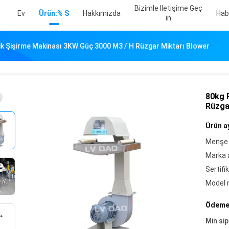
Bizimle Iletişime Geç
Ev
Ürün:% S
Hakkımızda
Hab
In
ik Şişirme Makinası 3KW Güç 3000 M3 / H Rüzgar Miktarı Blower
80kg 
Rüzga
Ürün ay
Menşe 
Marka a
Sertifik
Model 
Ödeme 
Min sip