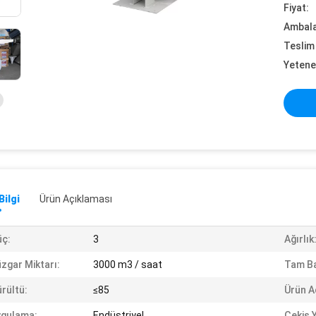
Fiyat:
Ambalaj
Teslim 
Yetene
Bilgi
Ürün Açıklaması
ç:
3
Ağırlık
zgar Miktarı:
3000 m3 / saat
Tam B
rültü:
≤85
Ürün A
ygulama:
Endüstriyel
Çekiş Y