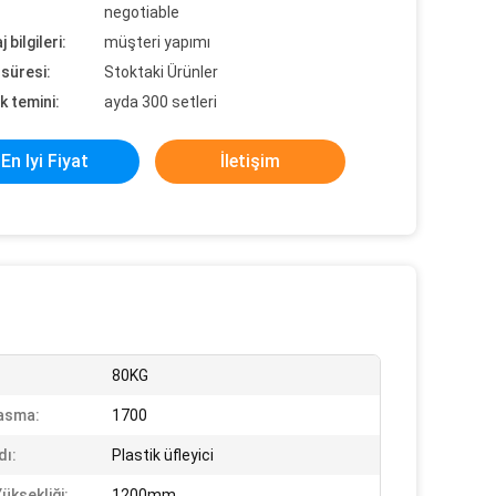
negotiable
 bilgileri:
müşteri yapımı
süresi:
Stoktaki Ürünler
k temini:
ayda 300 setleri
En Iyi Fiyat
İletişim
:
80KG
asma:
1700
dı:
Plastik üfleyici
üksekliği:
1200mm