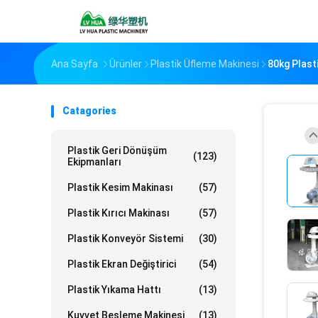
Ana Sayfa
Ürünler
Plastik Üfleme Makinesi
80kg Plast
Catagories
Plastik Geri Dönüşüm
(123)
Ekipmanları
Plastik Kesim Makinası
(57)
Plastik Kırıcı Makinası
(57)
Plastik Konveyör Sistemi
(30)
Plastik Ekran Değiştirici
(54)
Plastik Yıkama Hattı
(13)
Kuvvet Besleme Makinesi
(13)