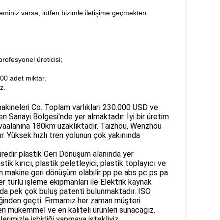
miniz varsa, lütfen bizimle iletişime geçmekten
rofesyonel üreticisi;
300 adet miktar.
z.
makineleri Co. Toplam varlıkları 230.000 USD ve
en Sanayi Bölgesi'nde yer almaktadır. İyi bir üretim
vaalanına 180km uzaklıktadır. Taizhou, Wenzhou
ır. Yüksek hızlı tren yolunun çok yakınında
üredir plastik Geri Dönüşüm alanında yer
ik kırıcı, plastik peletleyici, plastik toplayıcı ve
zim makine geri dönüşüm olabilir pp pe abs pc ps pa
r türlü işleme ekipmanları ile Elektrik kaynak
rda pek çok buluş patenti bulunmaktadır. ISO
liğinden geçti. Firmamız her zaman müşteri
en mükemmel ve en kaliteli ürünleri sunacağız.
rimizle işbirliği yapmaya istekliyiz.