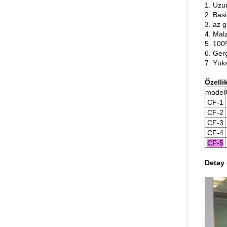
1. Uzu
2. Basi
3. az g
4. Mal
5. 100
6. Ger
7. Yük
Özellik
model
CF-1
CF-2
CF-3
CF-4
CF-5
Detay 