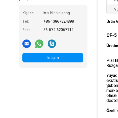
Vu
Kişiler:
Ms. Nicole song
Tel:
+86 13867824898
Ürün A
Faks:
86-574-62067112
CF-5
Üretim
İletişim
Plasti
Rüzga
Yuyao 
ekstru
Şubemi
merkez
olarak
deste
Özellik