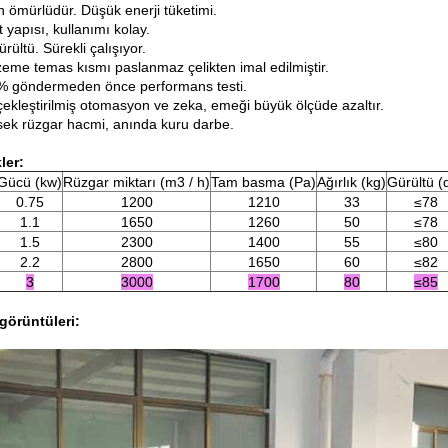
n ömürlüdür. Düşük enerji tüketimi.
t yapısı, kullanımı kolay.
ürültü. Sürekli çalışıyor.
zeme temas kısmı paslanmaz çelikten imal edilmiştir.
% göndermeden önce performans testi.
çekleştirilmiş otomasyon ve zeka, emeği büyük ölçüde azaltır.
sek rüzgar hacmi, anında kuru darbe.
ler:
Gücü (kw)
Rüzgar miktarı (m3 / h)
Tam basma (Pa)
Ağırlık (kg)
Gürültü (
0.75
1200
1210
33
≤78
1.1
1650
1260
50
≤78
1.5
2300
1400
55
≤80
2.2
2800
1650
60
≤82
3
3000
1700
80
≤85
görüntüleri: