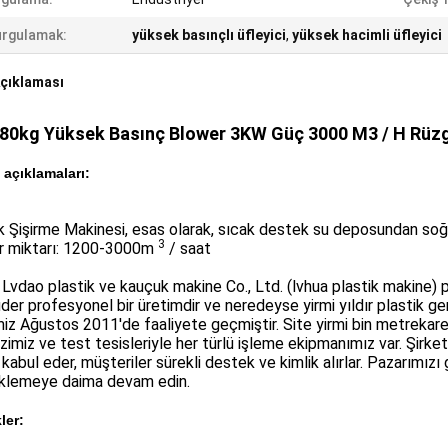
rgulamak:
yüksek basınçlı üfleyici
,
yüksek hacimli üfleyici
çıklaması
 80kg Yüksek Basınç Blower 3KW Güç 3000 M3 / H Rüzg
 açıklamaları:
k Şişirme Makinesi, esas olarak, sıcak destek su deposundan soğut
3
r miktarı: 1200-3000m
/ saat
Lvdao plastik ve kauçuk makine Co., Ltd. (lvhua plastik makine)
der profesyonel bir üretimdir ve neredeyse yirmi yıldır plastik g
z Ağustos 2011'de faaliyete geçmiştir. Site yirmi bin metrekarel
imiz ve test tesisleriyle her türlü işleme ekipmanımız var. Şir
 kabul eder, müşteriler sürekli destek ve kimlik alırlar. Pazarımız
klemeye daima devam edin.
ler: