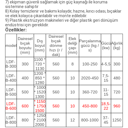
7) ekipman güvenli sağlamak için güç kaynağı ile koruma
sistemine sahiptir
8) Kolay temizlenir ve bakımı kolaydır, hazne, kırıcı odası, bıçaklar
ve elek kolayca çıkarılabilir ve monte edilebilir.
9) Plastik ekstrüzyon makineleri ve diğer plastik geri dönüşüm
endüstrisi için gereklidir.
Özellikler:
Dairesel
Dairesel
Elek
Dış
bıçak
Parçalanma
bıçak
deliği
Gücü
Ağırlık
model
boyut
dönme
gücü (kg /
boyutu
çapı
(kw)
(kg)
(mm)
hızı (r /
s)
(mm)
(mm)
dak)
1100 *
LDF-
300
720 *
560
8
100-250
4-5,5
300
B-300
1130
1200 *
LDF-
7,5-
400
850 *
560
10
2020-450
480
B-400
15
1280
* 1000
LDF-
11-
500
* 1520
560
10
360-720
720
B-500
15
1300
* 1150
LDF-
18,5-
600
* 1750
560
10
450-800
960
B-600
22
1500
* 1250
LDF-
37-
800
* 2100
560
12
800-1000
1250
B-800
45
2000