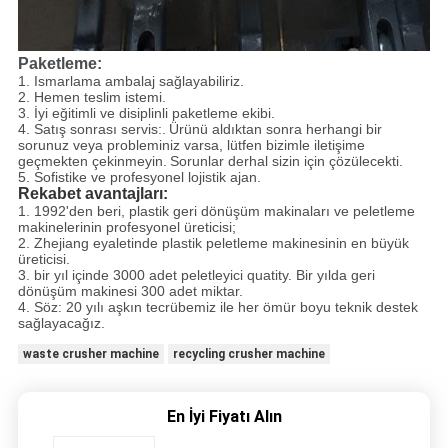
Paketleme:
1. Ismarlama ambalaj sağlayabiliriz.
2. Hemen teslim istemi.
3. İyi eğitimli ve disiplinli paketleme ekibi.
4. Satış sonrası servis:.
Ürünü aldıktan sonra herhangi bir
sorunuz veya probleminiz varsa, lütfen bizimle iletişime
geçmekten çekinmeyin.
Sorunlar derhal sizin için çözülecekti.
5. Sofistike ve profesyonel lojistik ajan.
Rekabet avantajları:
1. 1992'den beri, plastik geri dönüşüm makinaları ve peletleme
makinelerinin profesyonel üreticisi;
2. Zhejiang eyaletinde plastik peletleme makinesinin en büyük
üreticisi.
3. bir yıl içinde 3000 adet peletleyici quatity. Bir yılda geri
dönüşüm makinesi 300 adet miktar.
4. Söz: 20 yılı aşkın tecrübemiz ile her ömür boyu teknik destek
sağlayacağız.
waste crusher machine
recycling crusher machine
En İyi Fiyatı Alın