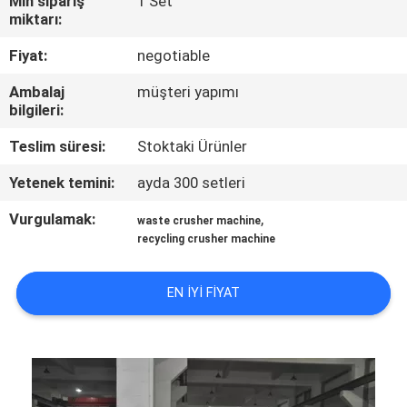
Min sipariş
1 Set
KONTROL
miktarı:
Fiyat:
negotiable
BIZIMLE
Ambalaj
müşteri yapımı
ILETIŞIME
bilgileri:
GEÇIN
Teslim süresi:
Stoktaki Ürünler
Yetenek temini:
ayda 300 setleri
HABERLER
Vurgulamak:
,
waste crusher machine
recycling crusher machine
BIR
TEKLIF
EN IYI FIYAT
ISTEĞI
SITE
HARITASI