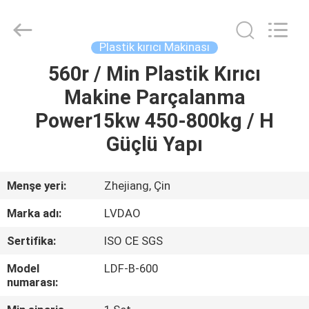
RUBBER
MACHINERY
INDUSTRIAL
TRADE
CO.,LTD..
Plastik kırıcı Makinası
All
Rights
Reserved.
560r / Min Plastik Kırıcı
EV
Developed
by
Makine Parçalanma
ECER
ÜRÜN:%
Power15kw 450-800kg / H
S
Güçlü Yapı
HAKKIMIZDA
Menşe yeri:
Zhejiang, Çin
Marka adı:
LVDAO
FABRIKA
Sertifika:
ISO CE SGS
TURU
Model
LDF-B-600
numarası:
KALITE