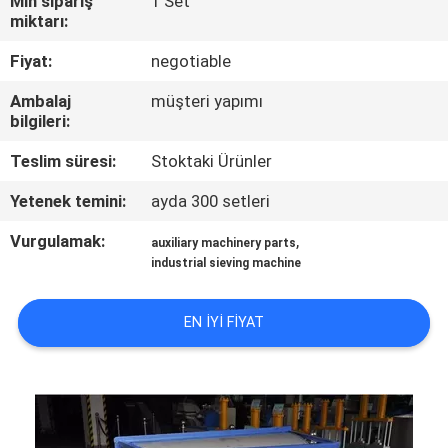
Min sipariş
1 Set
KONTROL
miktarı:
Fiyat:
negotiable
BIZIMLE
Ambalaj
müşteri yapımı
ILETIŞIME
bilgileri:
GEÇIN
Teslim süresi:
Stoktaki Ürünler
Yetenek temini:
ayda 300 setleri
HABERLER
Vurgulamak:
,
auxiliary machinery parts
industrial sieving machine
BIR
TEKLIF
EN IYI FIYAT
ISTEĞI
SITE
HARITASI