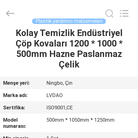
MACHINERY
INDUSTRIAL
TRADE
CO.,LTD..
All
Plastik yardımcı malzemeleri
Rights
Reserved.
Kolay Temizlik Endüstriyel
EV
Developed
by
ECER
Çöp Kovaları 1200 * 1000 *
ÜRÜN:%
500mm Hazne Paslanmaz
S
Çelik
HAKKIMIZDA
Menşe yeri:
Ningbo, Çin
Marka adı:
LVDAO
FABRIKA
Sertifika:
ISO9001,CE
TURU
Model
500mm * 1050mm * 1250mm
numarası:
KALITE