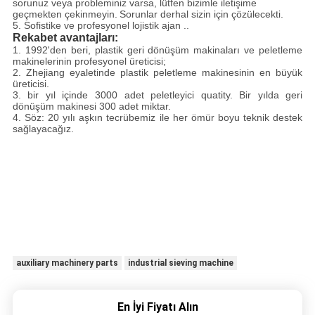
sorunuz veya probleminiz varsa, lütfen bizimle iletişime
geçmekten çekinmeyin.
Sorunlar derhal sizin için çözülecekti.
5. Sofistike ve profesyonel lojistik ajan ..
Rekabet avantajları:
1. 1992'den beri, plastik geri dönüşüm makinaları ve peletleme
makinelerinin profesyonel üreticisi;
2. Zhejiang eyaletinde plastik peletleme makinesinin en büyük
üreticisi.
3. bir yıl içinde 3000 adet peletleyici quatity. Bir yılda geri
dönüşüm makinesi 300 adet miktar.
4. Söz: 20 yılı aşkın tecrübemiz ile her ömür boyu teknik destek
sağlayacağız.
auxiliary machinery parts
industrial sieving machine
En İyi Fiyatı Alın