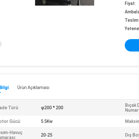
Fiyat:
Ambalaj
Teslim 
Yetene
Bilgi
Ürün Açıklaması
Bıçak D
ade Türü:
φ200 * 200
Numar
otor Gücü:
5.5Kw
Maksim
esim-Havuç
20-25
Dış Bo
umarası: