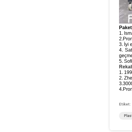
Paket
1. Ism
2.Prom
3. İyi
4. Sat
geçme
5. Sof
Rekab
1. 199
2. Zhe
3.3000
4.Prom
Etiket:
Plas