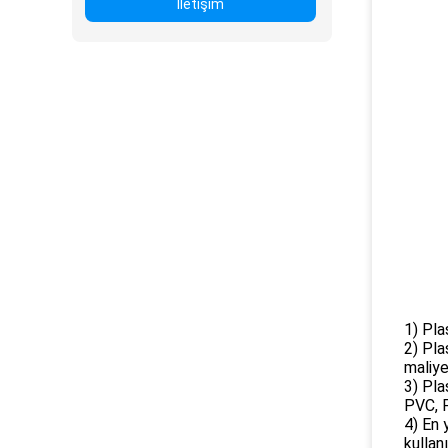
İletişim
1) Pla
2) Pla
maliyet
3) Pla
PVC, P
4) En 
kullan