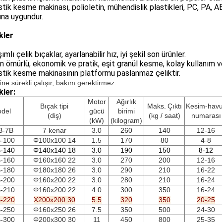
stik kesme makinası, polioletin, mühendislik plastikleri, PC, PA, 
na uygundur.
kler
ımlı çelik bıçaklar, ayarlanabilir hız, iyi şekil son ürünler.
n ömürlü, ekonomik ve pratik, eşit granül kesme, kolay kullanım ve
stik kesme makinasının platformu paslanmaz çeliktir.
ne sürekli çalışır, bakım gerektirmez.
kler:
Motor
Ağırlık
Bıçak tipi
Maks.
Çıktı
Kesim-hav
del
gücü
birimi
(diş)
(kg / saat)
numarası
(kW)
(kilogram)
B-7B
7 kenar
3.0
260
140
12-16
-100
Φ100x100 14
1.5
170
80
4-8
-140
Φ140x140 18
3.0
190
150
8-12
-160
Φ160x160 22
3.0
270
200
12-16
-180
Φ180x180 26
3.0
290
210
16-22
-200
Φ160x200 22
3.0
280
210
16-24
-210
Φ160x200 22
4.0
300
350
16-24
-220
X200x200 30
5.5
320
350
20-25
-250
Φ160x250 26
7.5
350
500
24-30
-300
Φ200x300 30
11
450
800
25-35