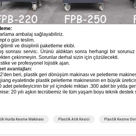
leme:
arlama ambalaj sağlayabiliriz.
pt o gün teslim.
 eğitimli ve disiplinli paketleme ekibi.
ış sonrası servis:.
Ürünü aldıktan sonra herhangi bir sorunuz v
kten çekinmeyin.
Sorunlar derhal sizin için çözülecekti.
istike ve profesyonel lojistik ajan.
et avantajları:
2'den beri, plastik geri dönüşüm makinası ve peletleme makinesi
jiang eyaletinde plastik peletleme makinesinin en büyük üreticis
 adet peletleyicinin bir yıl içindeki miktarı .300 adet bir yılda 
ise: 20 yılı aşkın tecrübemiz ile tüm yaşam boyu teknik destek
tik Hurda Kesme Makinası
Plastik Atık Kesici
Plastik Kesme Don