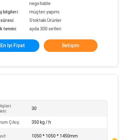
negotiable
 bilgileri:
müşteri yapımı
süresi:
Stoktaki Ürünler
k temini:
ayda 300 setleri
En Iyi Fiyat
İletişim
işleri
30
ası:
um Çıkış:
350 kg / h
yut:
1050 * 1050 * 1450mm