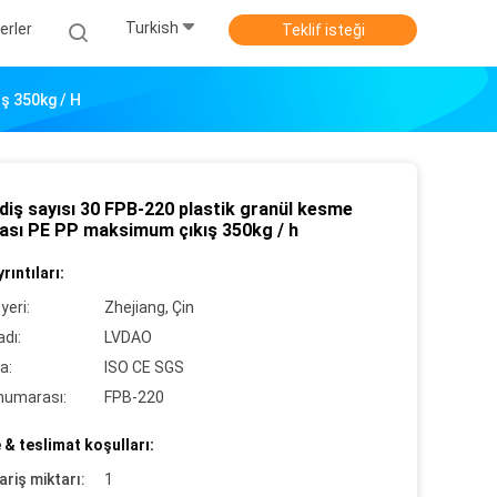
Turkish
erler
Teklif isteği
ş 350kg / H
diş sayısı 30 FPB-220 plastik granül kesme
ası PE PP maksimum çıkış 350kg / h
rıntıları:
yeri:
Zhejiang, Çin
dı:
LVDAO
a:
ISO CE SGS
numarası:
FPB-220
& teslimat koşulları:
ariş miktarı:
1