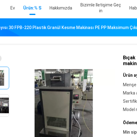
Bizimle Iletişime Geç
Ev
Ürün:% S
Hakkımızda
Hab
In
ayısı 30 FPB-220 Plastik Granül Kesme Makinası PE PP Maksimum Çıkı
Bıçak 
makin
Ürün ay
Menşe 
Marka a
Sertifik
Model 
Ödeme 
Min sip