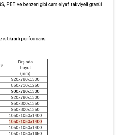
ABS, PET ve benzeri gibi cam elyaf takviyeli granül
 istikrarlı performans.
Dışında
uç
boyut
(mm)
920x780x1300
850x710x1250
900x790x1300
920x780x1300
950x800x1350
950x800x1350
1050x1050x1400
1050x1050x1400
1050x1050x1400
1050x1050x1650