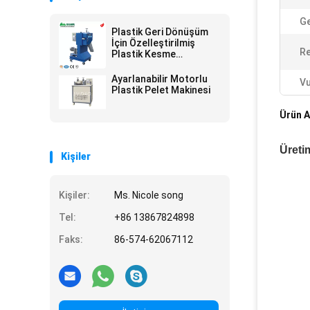
Ge
Plastik Geri Dönüşüm
İçin Özelleştirilmiş
Re
Plastik Kesme
Ekipmanları
Ayarlanabilir Motorlu
Vu
Plastik Pelet Makinesi
Ürün A
Üretim
Kişiler
Kişiler:
Ms. Nicole song
Tel:
+86 13867824898
Faks:
86-574-62067112