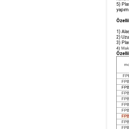
5) Pla
yapımı
Özelli
1) Alaş
2) Uzu
3) Pla
4)
Maki
Özelli
mo
FP
FPB
FPB
FPB
FPB
FPB
FPB
FPB
FPB
FPB