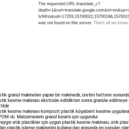
stik granül makineleri yapan bir makinedir, üretim hattının sonun
stik kesme makinası ekstrüde edildikten sonra granüle edilmeye 
lidir.
stik kesme makinası kompozit plastik köşebent kesime uygulanabi
OM vb. Malzemelerin granül kesimi için uygundur. .
yaygın atık plastikler için uygun plastik kesme makinası, atık pla
ılan plastik işleme makineleri kullanıcıları arasında en popüler olan