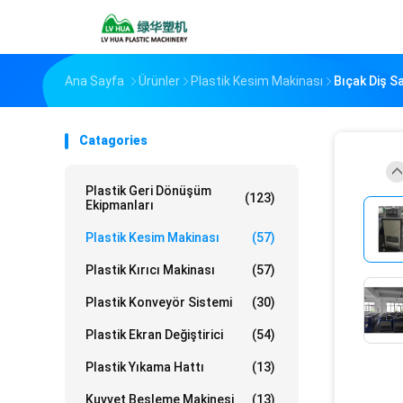
Ana Sayfa
Ürünler
Plastik Kesim Makinası
Bıçak Diş S
Catagories
Plastik Geri Dönüşüm
(123)
Ekipmanları
Plastik Kesim Makinası
(57)
Plastik Kırıcı Makinası
(57)
Plastik Konveyör Sistemi
(30)
Plastik Ekran Değiştirici
(54)
Plastik Yıkama Hattı
(13)
Kuvvet Besleme Makinesi
(13)