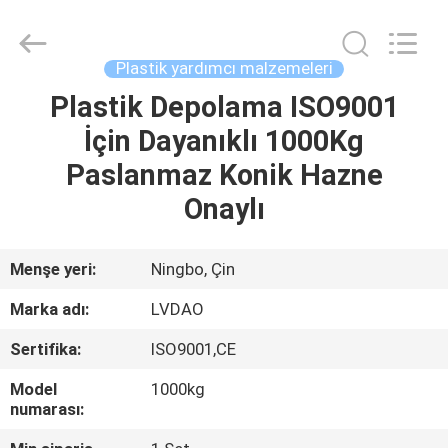
MACHINERY
INDUSTRIAL
TRADE
CO.,LTD..
All
Plastik yardımcı malzemeleri
Rights
Reserved.
Plastik Depolama ISO9001
EV
Developed
by
ECER
İçin Dayanıklı 1000Kg
ÜRÜN:%
Paslanmaz Konik Hazne
S
Onaylı
HAKKIMIZDA
Menşe yeri:
Ningbo, Çin
Marka adı:
LVDAO
FABRIKA
Sertifika:
ISO9001,CE
TURU
Model
1000kg
numarası:
KALITE